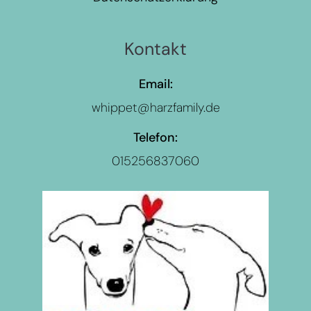
Kontakt
Email:
whippet@harzfamily.de
Telefon:
015256837060