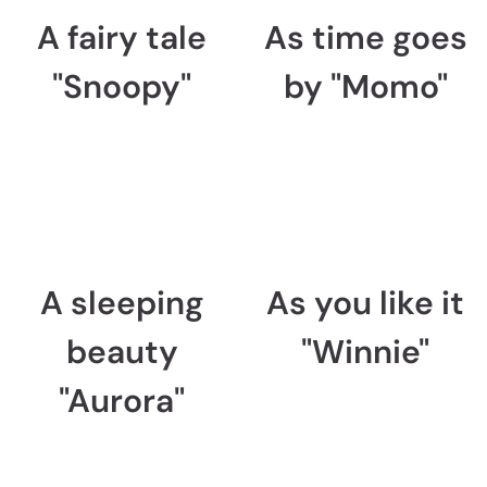
A fairy tale
As time goes
"Snoopy"
by "Momo"
A sleeping
As you like it
beauty
"Winnie"
"Aurora"